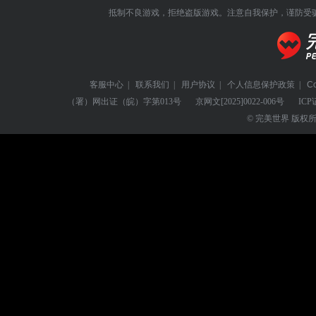
抵制不良游戏，拒绝盗版游戏。注意自我保护，谨防受
客服中心
|
联系我们
|
用户协议
|
个人信息保护政策
|
C
（署）网出证（皖）字第013号
京网文
[2025]0022-006号
ICP
© 完美世界 版权所有 Perf