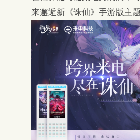
来邂逅新《诛仙》手游版主