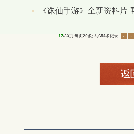
《诛仙手游》全新资料片 
17
/
33
页;每页
20
条; 共
654
条记录.
‹
«