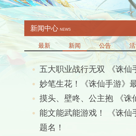
新闻中心
NEWS
最新
新闻
公告
活
五大职业战行无双 《诛仙
妙笔生花！《诛仙手游》
摸头、壁咚、公主抱 《诛
能文能武能游戏！ 《诛仙
题名！