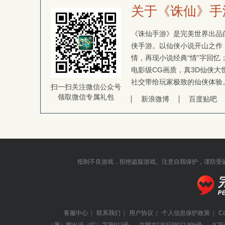
关于《诛仙》手
《诛仙手游》是完美世界出品的
侠手游。以仙侠小说开山之作
情，再现小说经典“情”字回
电影级CG画质，真3D仙侠大
社交带给玩家极致的仙侠体验
扫一扫关注微信公众号
领取微信专属礼包
新浪微博
百度贴吧
抵制不良游戏，拒绝盗版游戏。注意自我保护，谨防受
客服中心
|
联系我们
|
用户协议
|
个人信息保护政策
|
C