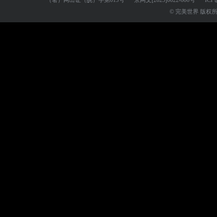
（署）网出证（皖）字第013号
京网文
[2025]0022-006号
ICP
© 完美世界 版权所有 Perf