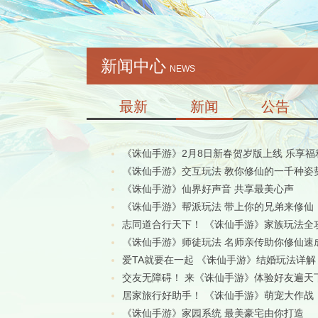
新闻中心
NEWS
最新
新闻
公告
《诛仙手游》2月8日新春贺岁版上线 乐享
《诛仙手游》交互玩法 教你修仙的一千种姿
《诛仙手游》仙界好声音 共享最美心声
《诛仙手游》帮派玩法 带上你的兄弟来修仙
志同道合行天下！ 《诛仙手游》家族玩法全
《诛仙手游》师徒玩法 名师亲传助你修仙速
爱TA就要在一起 《诛仙手游》结婚玩法详解
交友无障碍！ 来《诛仙手游》体验好友遍天
居家旅行好助手！ 《诛仙手游》萌宠大作战
《诛仙手游》家园系统 最美豪宅由你打造