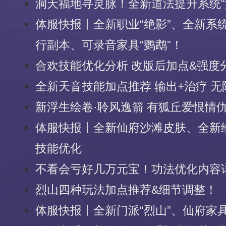
洞天福地寻灵脉！全新道法提升系统“
体服快报丨全新职业“绝影”、全新系统
行副本、可录音家具“鹦鹉”！
合欢技能优化分析 改版后加点&强度
全新天音技能加点推荐 输出+治疗 无
新浮生绘卷·聆风逸箭 有狐丘爱恨情
体服快报丨全新仙府沙滩皮肤、全新
技能优化
不看会亏好几万元宝！功法优化内容
烈山四种玩法加点推荐&细节调整！
体服快报丨全新门派“烈山”、仙府家