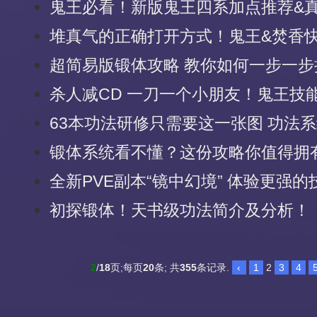
鬼王必看！新版鬼王四系加点推荐&
堆真气的正确打开方式！鬼王&焚香
超简易版锻体攻略 教你如何一步一步
杀人减CD 一刀一个小朋友！鬼王技
63本功法研修只需要这一张图 功法
锻体系统看不懂？这份攻略你值得拥
全新PVE副本“镜中幻境” 体验更强
初探锻体！天书级功法简介及分析！
2
/
18
页;每页
20
条; 共
355
条记录.
‹
1
2
3
4