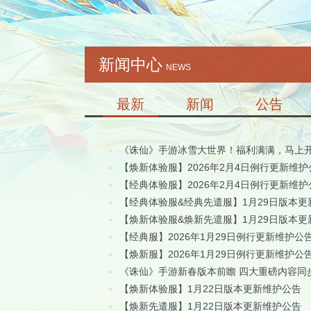
新闻中心
NEWS
最新
新闻
公告
《诛仙》手游冰雪大世界！福利满满，马上
【焕新体验服】2026年2月4日例行更新维护
【经典体验服】2026年2月4日例行更新维护
【经典体验服&经典先遣服】1月29日版本更
【焕新体验服&焕新先遣服】1月29日版本更
【经典服】2026年1月29日例行更新维护公
【焕新服】2026年1月29日例行更新维护公
《诛仙》手游新春版本前瞻 四大重磅内容同
【焕新体验服】1月22日版本更新维护公告
【焕新先遣服】1月22日版本更新维护公告