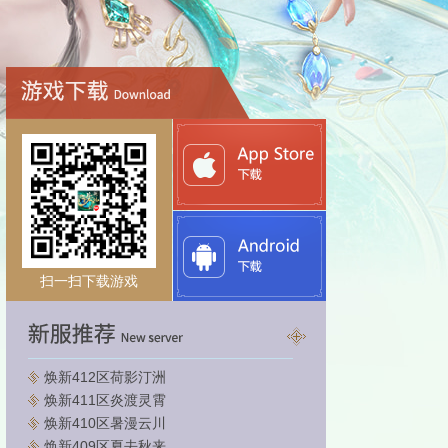
扫一扫下载游戏
焕新412区荷影汀洲
焕新411区炎渡灵霄
焕新410区暑漫云川
焕新409区夏去秋来