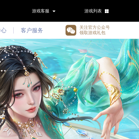
游戏客服
游戏列表
关注官方公众号
中心
客户服务
领取游戏礼包