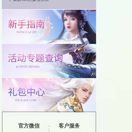
官方微信
客户服务