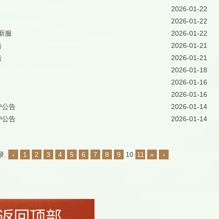
2026-01-22
2026-01-22
新服
2026-01-22
告
2026-01-21
告
2026-01-21
2026-01-18
2026-01-16
2026-01-16
护公告
2026-01-14
护公告
2026-01-14
录.
‹
1
2
3
4
5
6
7
8
9
10
11
»
›