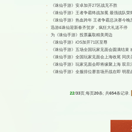
《诛仙手游》安卓加开27区战无不胜
《诛仙手游》王者争霸终战加冕 最强战队荣
《诛仙手游》热血跨年 王者争霸总决赛今晚
迅游&诛仙迎新春齐贺岁，疯狂大礼送不停
为《诛仙手游》投票赢取精美周边
《诛仙手游》iOS加开71区至尊
《诛仙手游》五场全国玩家见面会圆满结束 
《诛仙手游》全国玩家见面会上海收尾 同庆
《诛仙手游》玩家见面会即将缘聚上海 双旦
《诛仙手游》全服排位赛首场开战在即 明星
22
/
33
页;每页
20
条; 共
654
条记录.