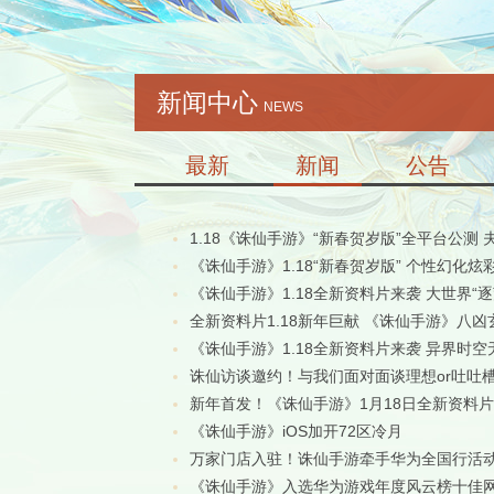
新闻中心
NEWS
最新
新闻
公告
1.18《诛仙手游》“新春贺岁版”全平台公测
《诛仙手游》1.18“新春贺岁版” 个性幻化
《诛仙手游》1.18全新资料片来袭 大世界“
全新资料片1.18新年巨献 《诛仙手游》八
《诛仙手游》1.18全新资料片来袭 异界时空
诛仙访谈邀约！与我们面对面谈理想or吐吐
新年首发！《诛仙手游》1月18日全新资料片
《诛仙手游》iOS加开72区冷月
万家门店入驻！诛仙手游牵手华为全国行活
《诛仙手游》入选华为游戏年度风云榜十佳