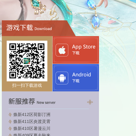
扫一扫下载游戏
焕新412区荷影汀洲
焕新411区炎渡灵霄
焕新410区暑漫云川
焕新409区夏去秋来