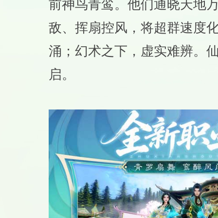
前神鸟青鸾。他们通晓天地
敌、挥扇控风，将超群速度
涌；幻术之下，虚实难辨。
启。