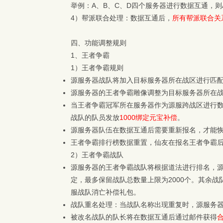
举例：A、B、C、D四个服务器进行数据互通，则
4）帮派联合处理：数据互通后，
所有帮派联合关
四、
功能调整规则
1、
王者争霸
1）
王者争霸规则
源服务器战队将加入目标服务器所在战区进行匹
源服务器的王者争霸雕像调整为目标服务器所在
当王者争霸冠军所在服务器作为源服跨战区进行
战队的队员发放
1000绑定元宝补偿
。
源服务器队伍在数据互通后需要重新报名，才能
王者争霸排行榜数据重置，仙友在报名王者争霸
2）
王者争霸战队
源服务器的王者争霸战队将根据道法进行排名，
定，最多保留战队总数量上限为2000个。其余
服战队消亡补偿礼包。
战队重名处理：当战队名称出现重复时，源服务器
被改名战队的队长将在数据互通后通过邮件获得