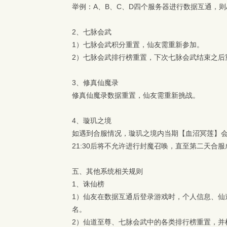
举例：A、B、C、D四个服务器进行数据互通，则
2、
七脉会武
1）
七脉会武积分重置，仙友需重新参加。
2）
七脉会武排行榜重置，下次七脉会武结束之后
3、
修真仙魔录
修真仙魔录数据重置，仙友需重新挑战。
4、璇玑之境
如遇到合服情况，璇玑之境内当期【血沼冥莲】
21:30后将不允许进行封魔召唤，直至第二天合服
五、
其他系统相关规则
1、
诛仙榜
1）
仙友在数据互通后登录游戏时，个人信息、仙
名。
2）
仙道至尊、七脉会武中的各类排行榜重置，并