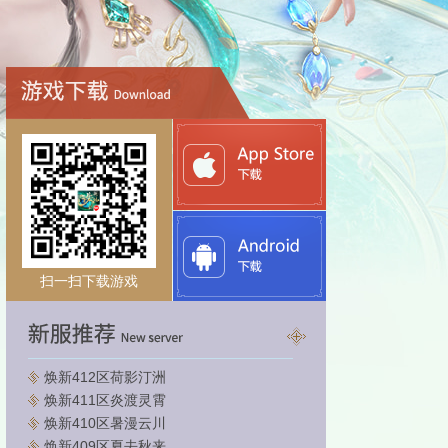
扫一扫下载游戏
焕新412区荷影汀洲
焕新411区炎渡灵霄
焕新410区暑漫云川
焕新409区夏去秋来