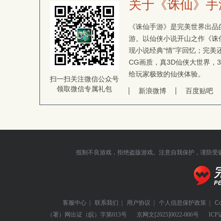
关于《诛仙》手
《诛仙手游》是完美世界出品的
游。以仙侠小说开山之作《诛
现小说经典“情”字回忆；完
CG画质，真3D仙侠大世界，
给玩家极致的仙侠体验。
扫一扫关注微信公众号
领取微信专属礼包
新浪微博
百度贴吧
抵制不良游戏，拒绝盗版游戏。注意自我保护，谨防受
客服中心
|
联系我们
|
用户协议
|
个人信息保护政策
|
C
（署）网出证（皖）字第013号
京网文
[2025]0022-006号
ICP