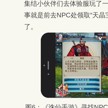
集结小伙伴们去体验服玩了
事就是前去NPC处领取“天
了。
图6：《诛仙手游》寻找NP