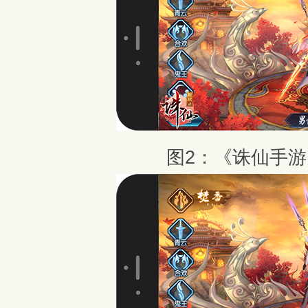
图2：《诛仙手