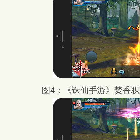
图4：《诛仙手游》焚香