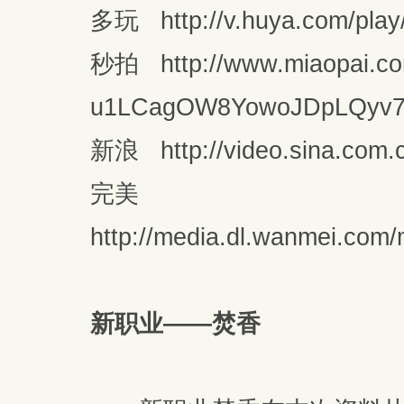
多玩 http://v.huya.com/play
秒拍 http://www.miaopai.c
u1LCagOW8YowoJDpLQyv7
新浪 http://video.sina.com.
完美
http://media.dl.wanmei.com/
新职业——焚香