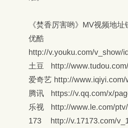
《焚香厉害哟》MV视频地址
优酷
http://v.youku.com/v_show
土豆 http://www.tudou.com
爱奇艺 http://www.iqiyi.com/w
腾讯 https://v.qq.com/x/pag
乐视 http://www.le.com/ptv/
173 http://v.17173.com/v