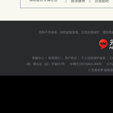
新浪微博
百度贴吧
抵制不良游戏，拒绝盗版游戏。注意自我保护，谨防受
客服中心
|
联系我们
|
用户协议
|
个人信息保护政策
|
C
（署）网出证（皖）字第013号
京网文
[2025]0022-006号
ICP
© 完美世界 版权所有 Perf