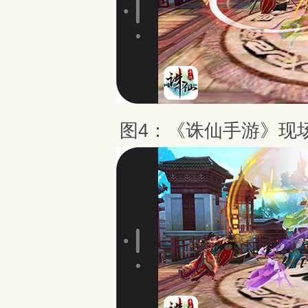
图4：《诛仙手游》现