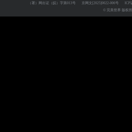
（署）网出证（皖）字第013号
京网文
[2025]0022-006号
ICP
© 完美世界 版权所有 Perf