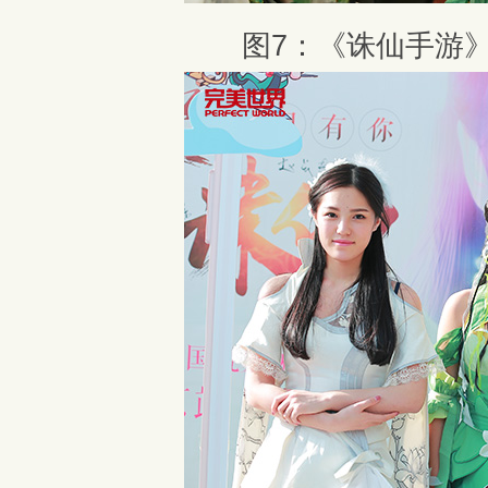
图7：《诛仙手游》