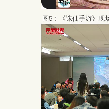
图5：《诛仙手游》现