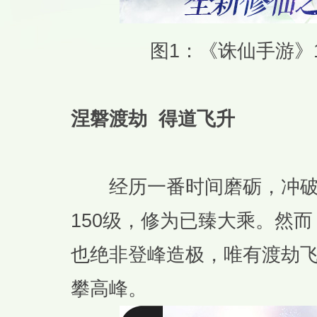
图1：《诛仙手游》
涅磐渡劫 得道飞升
经历一番时间磨砺，冲破
150级，修为已臻大乘。然
也绝非登峰造极，唯有渡劫
攀高峰。