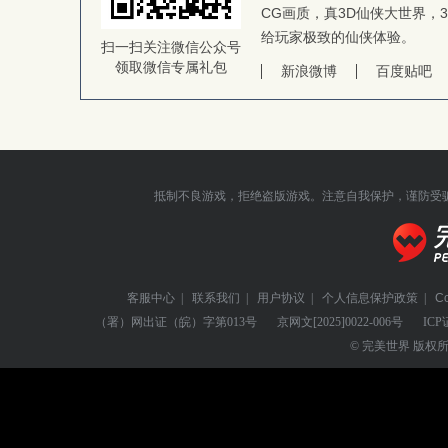
CG画质，真3D仙侠大世界，
给玩家极致的仙侠体验。
扫一扫关注微信公众号
领取微信专属礼包
新浪微博
百度贴吧
抵制不良游戏，拒绝盗版游戏。注意自我保护，谨防受
客服中心
|
联系我们
|
用户协议
|
个人信息保护政策
|
C
（署）网出证（皖）字第013号
京网文
[2025]0022-006号
ICP
© 完美世界 版权所有 Perf