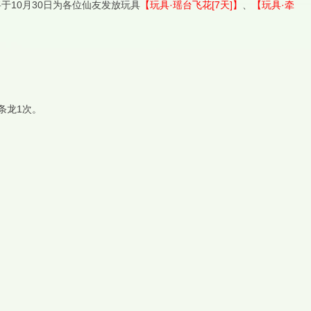
于10月30日为各位仙友发放玩具
【玩具·瑶台飞花[7天]】
、
【玩具·牵
条龙1次。