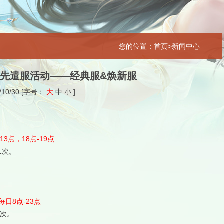
您的位置：首页>新闻中心
&先遣服活动——经典服&焕新服
/10/30
[字号：
大
中
小
]
13点，18点-19点
1次。
每日8点-23点
1次。