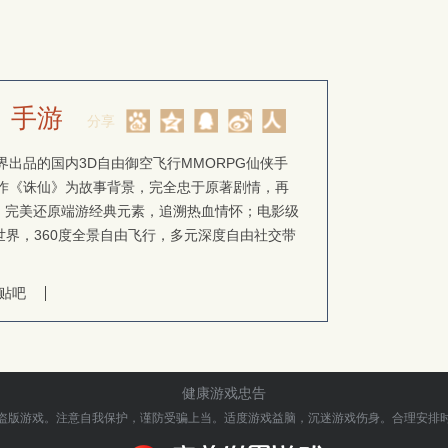
》手游
分享
出品的国内3D自由御空飞行MMORPG仙侠手
作《诛仙》为故事背景，完全忠于原著剧情，再
忆；完美还原端游经典元素，追溯热血情怀；电影级
世界，360度全景自由飞行，多元深度自由社交带
。
贴吧
健康游戏忠告
盗版游戏。注意自我保护，谨防受骗上当。
适度游戏益脑，沉迷游戏伤身。合理安排