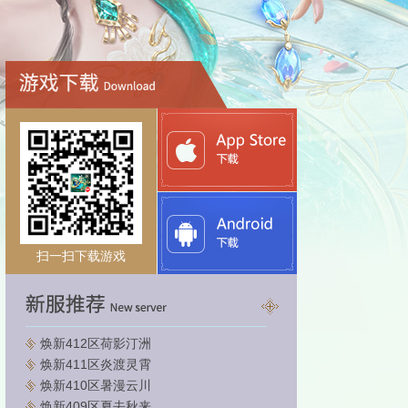
扫一扫下载游戏
焕新412区荷影汀洲
焕新411区炎渡灵霄
焕新410区暑漫云川
焕新409区夏去秋来