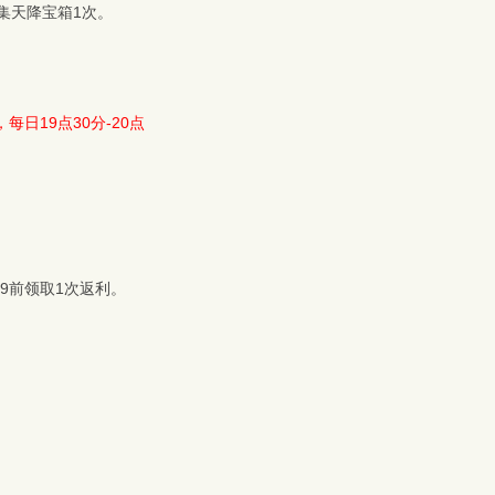
集天降宝箱1次。
，每日19点30分-20点
59前领取1次返利。