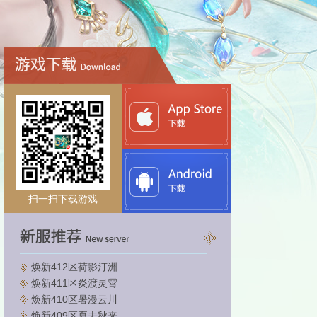
扫一扫下载游戏
焕新412区荷影汀洲
焕新411区炎渡灵霄
焕新410区暑漫云川
焕新409区夏去秋来