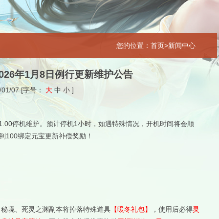
您的位置：首页>新闻中心
026年1月8日例行更新维护公告
/01/07
[字号：
大
中
小
]
-11:00停机维护。预计停机1小时，如遇特殊情况，开机时间将会顺
到100绑定元宝更新补偿奖励！
月秘境、死灵之渊副本将掉落特殊道具
【暖冬礼包】
，使用后必得
灵