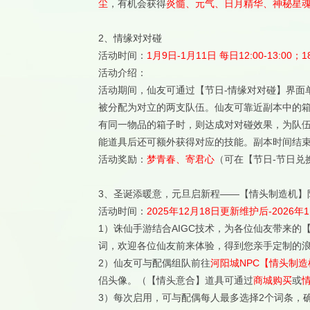
尘
，有机会获得
炎髓、元气、日月精华、神秘星
2、情缘对对碰
活动时间：
1月9日-1月11日 每日12:00-13:00；18
活动介绍：
活动期间，仙友可通过【节日-情缘对对碰】界面
被分配为对立的两支队伍。仙友可靠近副本中的
有同一物品的箱子时，则达成对对碰效果，为队
能道具后还可额外获得对应的技能。副本时间结
活动奖励：
梦青春、寄君心
（可在【节日-节日兑
3、圣诞添暖意，元旦启新程——【情头制造机】
活动时间：
2025年12月18日更新维护后-2026年1
1）诛仙手游结合AIGC技术，为各位仙友带来
词，欢迎各位仙友前来体验，得到您亲手定制的
2）仙友可与配偶组队前往
河阳城NPC【情头制造
侣头像。（【情头意合】道具可通过
商城购买
或
3）每次启用，可与配偶每人最多选择2个词条，