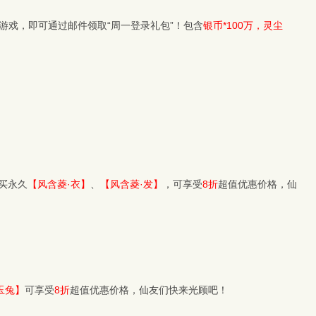
游戏，即可通过邮件领取“周一登录礼包”！包含
银币*100万，灵尘
买永久
【风含菱·衣】
、
【风含菱·发】
，可享受
8折
超值优惠价格，仙
玉兔】
可享受
8折
超值优惠价格，仙友们快来光顾吧！