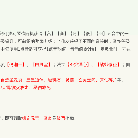
音韵可拨动琴弦随机获得【宫】【商】【角】【徵】【羽】五音中的一
等级提升，可获得的奖励升级；当仙友获得了不同的音符时，音符等级
中每使用1点音韵可获得1点音韵值，音韵值累计到一定数量时，可在
阵灵
【佟湘玉】
、
【白展堂】
；法宝
【圣焰濯心】、【战鼓催征】
；仙
、自选星魂袋、三皇道体、璇玑石、炎髓、玄灵玉简、真仙碎片
等。
/天雷/冥火攻击、暴伤减免
度，即可领取
绑定元宝
、
音韵
及
银币
奖励。