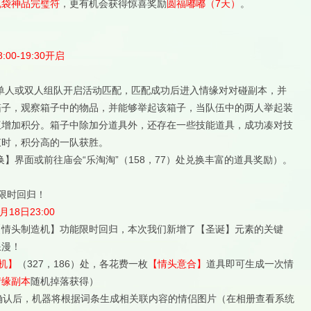
魂袋神品完璧符
，更有机会获得惊喜奖励
圆福嘟嘟（7天）
。
:00-19:30开启
单人或双人组队开启活动匹配，匹配成功后进入情缘对对碰副本，并
箱子，观察箱子中的物品，并能够举起该箱子，当队伍中的两人举起装
伍增加积分。箱子中除加分道具外，还存在一些技能道具，成功凑对技
束时，积分高的一队获胜。
换】界面或前往庙会“乐淘淘”（158，77）处兑换丰富的道具奖励）。
限时回归！
月18日23:00
的【情头制造机】功能限时回归，本次我们新增了【圣诞】元素的关键
浪漫！
机】
（327，186）处，各花费一枚
【情头意合】
道具即可生成一次情
情缘副本
随机掉落获得）
确认后，机器将根据词条生成相关联内容的情侣图片（在相册查看系统