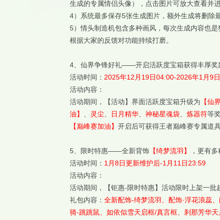
生成的专属情侣头像），点击图片可放大查看并
4）系统最多保存5张生成图片，额外生成将删除
5）情头制造机包含多种画风，每次生成内容也是
根据大家的反馈对功能持续打磨。
4、仙界争锋好礼——开启活跃度宝箱获得丰厚奖
活动时间：
2025年12月19日04:00-2026年1月9日
活动内容：
活动期间，【活动】界面活跃度宝箱升级为
【仙
油】
、
灵尘
、
日月精华
、
神秘星魂袋
、
炼器符
等
【巅峰赛加油】
开启后可获得王者巅峰赛专属道
5、限时特惠——全新背饰
【绮梦流羽】
，更有多
活动时间：
1月8日更新维护后-1月11日23:59
活动内容：
活动期间，【钜惠-限时特惠】活动限时上架一批
礼包内容：
全新配饰-绮梦流羽、配饰·浮花浪蕊、
骑-跳跳鼠、如依似雪天启框/真言框、刹那芳华天