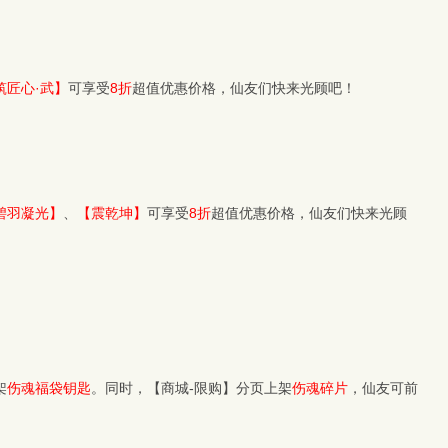
筑匠心·武】
可享受
8折
超值优惠价格，仙友们快来光顾吧！
碧羽凝光】
、
【震乾坤】
可享受
8折
超值优惠价格，仙友们快来光顾
架
伤魂福袋钥匙
。同时，【商城-限购】分页上架
伤魂碎片
，仙友可前