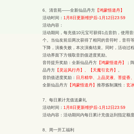
6、清音苑——全新仙品丹方
【鸿蒙悟道丹】
活动时间：
1月8日更新维护后-1月12日23:59
活动内容：
活动期间，每充值10元宝可获得1点音韵，使用
个。当仙友前后两次获得了相同的音符时，音符
下降，演奏失败，本次演奏结束。同时，活动过程
活动界面下方领取音韵值进度奖励。
音符提升奖励：全新仙品丹方
【鸿蒙悟道丹】
；
品丹方
【灵运风行丹】、【天魔引玄丹】
。
音韵值进度奖励：
日月精华、上品灵液、菩提香
全新仙品丹方
【鸿蒙悟道丹】
推荐炼制属性：
玄冰
7、每日累计充值送豪礼
活动时间：
1月8日更新维护后-1月12日23:59
活动内容：活动期间内每日累计充值达到指定额
8、周一开工福利