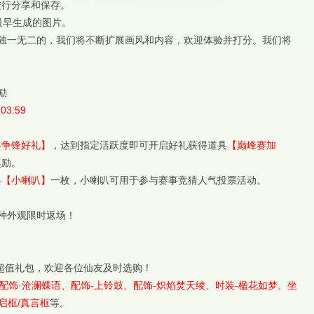
进行分享和保存。
最早生成的图片。
独一无二的，我们将不断扩展画风和内容，欢迎体验并打分。我们将
励
03:59
界争锋好礼】
，达到指定活跃度即可开启好礼获得道具
【巅峰赛加
奖励。
具
【小喇叭】
一枚，小喇叭可用于参与赛事竞猜人气投票活动。
种外观限时返场！
超值礼包，欢迎各位仙友及时选购！
配饰·沧澜蝶语、配饰-上铃鼓、配饰-炽焰焚天绫、时装-楹花如梦、坐
启框/真言框
等。