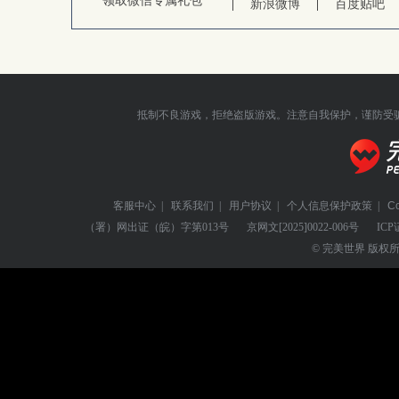
领取微信专属礼包
新浪微博
百度贴吧
抵制不良游戏，拒绝盗版游戏。注意自我保护，谨防受
客服中心
|
联系我们
|
用户协议
|
个人信息保护政策
|
C
（署）网出证（皖）字第013号
京网文
[2025]0022-006号
ICP
© 完美世界 版权所有 Perf