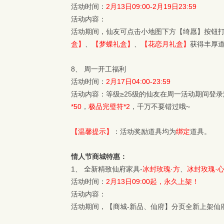
活动时间：
2月13日09:00-2月19日23:59
活动内容：
活动期间，仙友可点击小地图下方【绮愿】按钮打
盒】
、
【梦蝶礼盒】
、
【花恋月礼盒】
获得丰厚
8、 周一开工福利
活动时间：
2月17日04:00-23:59
活动内容：等级≥25级的仙友在周一活动期间登录
*50
，
极品完璧符*2
，千万不要错过哦~
【温馨提示】
：活动奖励道具均为
绑定
道具。
情人节商城特惠：
1、 全新精致仙府家具-
冰封玫瑰·方
、
冰封玫瑰·
活动时间：
2月13日09:00起，永久上架！
活动内容：
活动期间，【商城-新品、仙府】分页全新上架仙