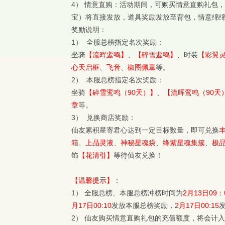
4） 情意直购：活动期间，可购买情意直购礼包
宝）将直接发放，道具奖励发放至背包，情意绵
奖励说明：
1） 全服总榜指定名次奖励：
坐骑
【流晖鸾鸣】
、
【碎雪鸾鸣】
、时装
【彩翼
心天启框
、
飞音
、
椒图佩章
等。
2） 本服总榜指定名次奖励：
坐骑
【碎雪鸾鸣（90天）】
、
【流晖鸾鸣（90天
章
等。
3） 兑换商店奖励：
仙友累积星寄君心达到一定目标数量，即可兑换
箱
、
上品灵液
、
神秘星魂袋
、
绛紫星魂集簇
、
极
饰
【花清引】
等待仙友兑换！
【温馨提示】：
1） 全服总榜、本服总榜冲榜时间为
2月13日09：0
月17日00:10
发放本服总榜奖励，
2月17日00:15
2） 仙友购买情意直购礼包的充值额度，将会计