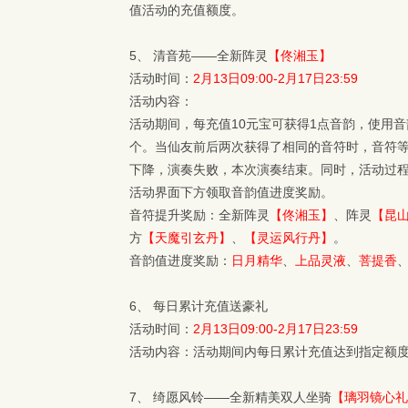
值活动的充值额度。
5、 清音苑——全新阵灵
【佟湘玉】
活动时间：
2月13日09:00-2月17日23:59
活动内容：
活动期间，每充值10元宝可获得1点音韵，使用
个。当仙友前后两次获得了相同的音符时，音符
下降，演奏失败，本次演奏结束。同时，活动过程
活动界面下方领取音韵值进度奖励。
音符提升奖励：全新阵灵
【佟湘玉】
、阵灵
【昆
方
【天魔引玄丹】
、
【灵运风行丹】
。
音韵值进度奖励：
日月精华
、
上品灵液
、
菩提香
6、 每日累计充值送豪礼
活动时间：
2月13日09:00-2月17日23:59
活动内容：活动期间内每日累计充值达到指定额
7、 绮愿风铃——全新精美双人坐骑
【璃羽镜心礼