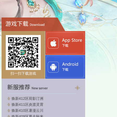
扫一扫下载游戏
焕新412区荷影汀洲
焕新411区炎渡灵霄
焕新410区暑漫云川
焕新409区夏去秋来