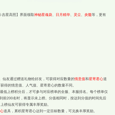
-吉星高照】界面领取
神秘星魂袋
、
日月精华
、
灵尘
、
炎髓
等，更有
。仙友通过赠送礼物给好友，可获得对应数量的
情意值
和
星寄君心
道
可获得的情意值、人气值、星寄君心的数量不同。
最低上榜积分后，才可参与对应榜单的全服、本服排名。每个榜单仅
达到前200名时，将显示未上榜。分值相同时，按达到分值的时间先后
，上榜仙友可获得专属丰厚奖励。
心
道具，累积星寄君心达到一定目标数量，可兑换丰厚奖励。