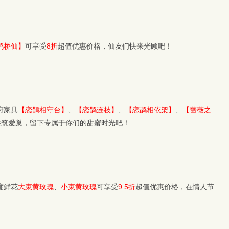
鹊桥仙】
可享受
8折
超值优惠价格，仙友们快来光顾吧！
府家具
【恋鹊相守台】
、
【恋鹊连枝】
、
【恋鹊相依架】
、
【蔷薇之
共筑爱巢，留下专属于你们的甜蜜时光吧！
度鲜花
大束黄玫瑰
、
小束黄玫瑰
可享受
9.5折
超值优惠价格，在情人节