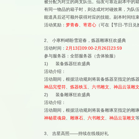
被分配为对立的两支队伍。仙友可靠近副本中的
有同一物品的箱子时，则达成对对碰效果，为队
能道具后还可额外获得对应的技能。副本时间结
活动奖励：
梦青春
、
寄君心
（可在【节日-节日兑
2、 小寒料峭盼雪迎春，炼器雕琢狂欢盛典
活动时间：
2月13日09:00-2月26日23:59
参与服务器：全部服务器（含体验服）
1) 装备炼器狂欢盛典
活动介绍：
活动期间，根据活动规则将装备炼器至指定的炼
神品完璧符
、
炼器铁玉
、
六书雕文
、
神品云箓雕
2) 装备雕琢狂欢盛典
活动介绍：
活动期间，根据活动规则将装备雕琢至指定的雕
神秘星魂袋
、
雕琢石
、
六书雕文
、
神品云箓雕文
3、 吉星高照——持续在线领好礼