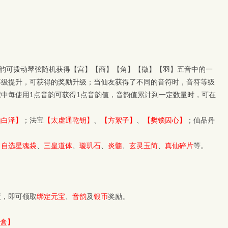
音韵可拨动琴弦随机获得【宫】【商】【角】【徵】【羽】五音中的一
等级提升，可获得的奖励升级；当仙友获得了不同的音符时，音符等级
中每使用1点音韵可获得1点音韵值，音韵值累计到一定数量时，可在
山白泽】
；法宝
【太虚通乾钥】
、
【方絮子】
、
【樊锁囚心】
；仙品丹
、
自选星魂袋
、
三皇道体
、
璇玑石
、
炎髓
、
玄灵玉简
、
真仙碎片
等。
度，即可领取
绑定元宝
、
音韵
及
银币
奖励。
盒】