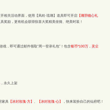
开相关活动界面，使用【风铃·琉璃】道具即可开启
【璃羽镜心礼
道具奖励，更有机会获得惊喜大奖精美坐骑、绝美时装！
游戏，即可通过邮件领取“周一登录礼包”！包含
银币*100万
，
灵尘
心
，永久上架
府家具
【冰封玫瑰·方】
、
【冰封玫瑰·心】
，快来装扮自己的仙府吧！