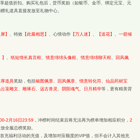
，享超值折扣。购买礼包后，货币奖励（如银币、金币、绑定元宝、元
绵赠礼道具直接发放至礼物中心。
灵犀】
、特效
【此最相思】
、心情动作
【万人迷】
、
【送花】
、
一箭倾
）】
、
纸短情长真言框
、
情意绵绵头像框
、
情意绵绵聊天框
、
回风佩
丰厚道具
奖励，包括
椒图佩章
、
回风佩章
、
情意转化符
、
仙品药材宝
品云箓雕文
、
雕琢石
、
远古兽灵
、
阴阳魂气
、
日月精华
等，更有精美背
0-2月16日23:59
，冲榜时间结束后将无法再为榜单增加相应积分，
2
发放全服总榜奖励。
入首充福利活动的充值，及增加对应额度的VIP值，但不会计入其他充