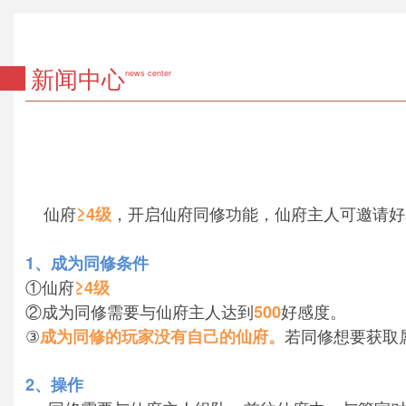
新闻中心
news center
仙府
，开启仙府同修功能，仙府主人可邀请好
≥4级
1、成为同修条件
①仙府
≥4级
②成为同修需要与仙府主人达到
好感度。
500
③
若同修想要获取
成为同修的玩家没有自己的仙府。
2、操作