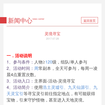
新闻中心
news center
返回首页
灵境寻宝
2017-07-28
一．
活动说明
1、
参与条件：
人物≥
120
级，组队/单人参与
2、
活动时间：
周
常副本，全天可参与，每周一凌
晨4点重置次数。
3、
活动入口：
主界面-活动-灵境寻宝
4、
活动简介：
使用
浩土灵墟引、九天仙源引、九
天灵宝引
等寻宝灵引前往指定地点，有可能获得
宝物，引来守护怪物，甚至进入天地灵境。