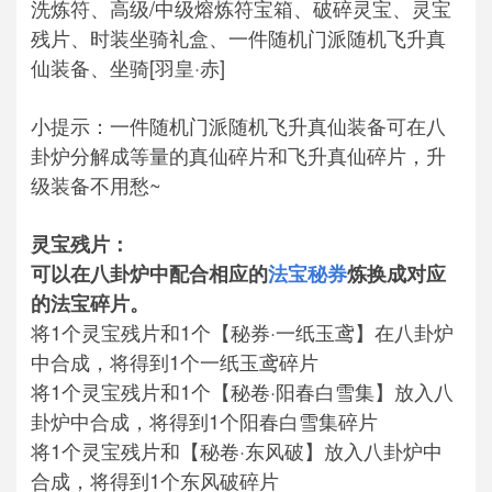
洗炼符、高级/中级熔炼符宝箱、破碎灵宝、灵宝
残片、时装坐骑礼盒、一件随机门派随机飞升真
仙装备、坐骑[羽皇·赤]
小提示：一件随机门派随机飞升真仙装备可在八
卦炉分解成等量的真仙碎片和飞升真仙碎片，升
级装备不用愁~
灵宝残片：
可以在八卦炉中配合相应的
法宝秘券
炼换成对应
的法宝碎片。
将1个灵宝残片和1个【秘券·一纸玉鸢】在八卦炉
中合成，将得到1个一纸玉鸢碎片
将1个灵宝残片和1个【秘卷·阳春白雪集】放入八
卦炉中合成，将得到1个阳春白雪集碎片
将1个灵宝残片和【秘卷·东风破】放入八卦炉中
合成，将得到1个东风破碎片