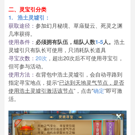
二、灵宝引分类
1. 浩土灵墟引：
获取途径：
参加幻月秘境、草庙疑云、死灵之渊
几率获得。
使用条件：
浩土
必须拥有队伍，组队人数
1-5
人。
灵墟引只有队长可使用，只消耗队长道具
寻宝次数：
20次
，超出20次后不可使用寻宝引，
但可参与活动。
使用方法：
在背包中浩土灵墟引，会自动寻路到
指定寻宝地点，提示“
已达到天地灵气节点，是否
使用浩土灵墟引激活该节点
”，点击"
确定
”即可激
活。