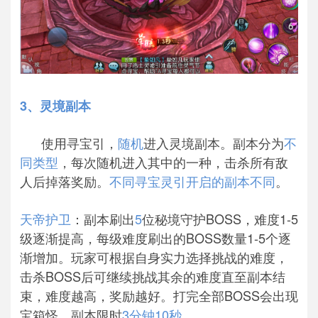
3、灵境副本
使用寻宝引，
随机
进入灵境副本。副本分为
不
同类型
，每次随机进入其中的一种，击杀所有敌
人后掉落奖励。
不同寻宝灵引开启的副本不同
。
天帝护卫
：副本刷出
5
位秘境守护BOSS，难度1-5
级逐渐提高，每级难度刷出的BOSS数量1-5个逐
渐增加。玩家可根据自身实力选择挑战的难度，
击杀BOSS后可继续挑战其余的难度直至副本结
束，难度越高，奖励越好。打完全部BOSS会出现
宝箱怪。副本限时
3分钟10秒
。