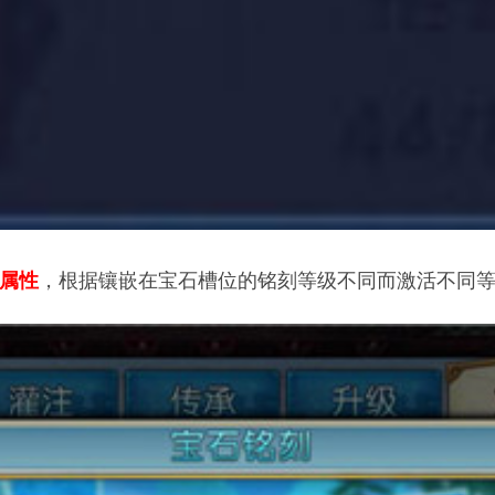
，根据镶嵌在宝石槽位的铭刻等级不同而激活不同
美属性