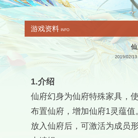
游戏资料
INFO
仙
2019/02/13
1.介绍
仙府幻身为仙府特殊家具，
布置仙府，增加仙府1灵蕴值
放入仙府后，可激活为成员