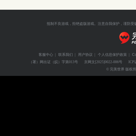
抵制不良游戏，拒绝盗版游戏。注意自我保护，谨防受
客服中心
|
联系我们
|
用户协议
|
个人信息保护政策
|
C
（署）网出证（皖）字第013号
京网文
[2025]0022-006号
ICP
© 完美世界 版权所有 Perf