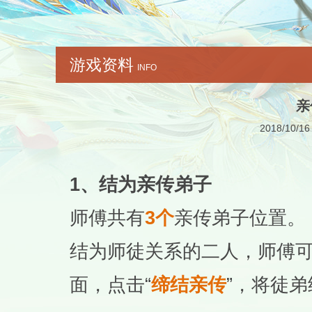
游戏资料
INFO
亲
2018/10/16
1、结为亲传弟子
师傅共有
3个
亲传弟子位置。
结为师徒关系的二人，师傅
面，点击“
缔结亲传
”，将徒