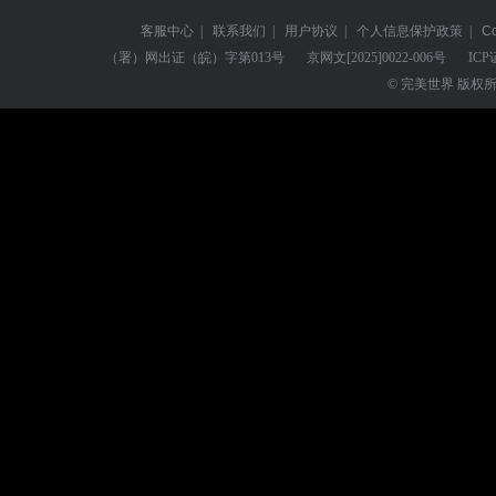
客服中心
|
联系我们
|
用户协议
|
个人信息保护政策
|
C
（署）网出证（皖）字第013号
京网文
[2025]0022-006号
ICP
© 完美世界 版权所有 Perf