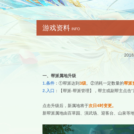
游戏资料
INFO
2018
一、
帮派属地升级
1.条件
：①帮派达到
3级
。②消耗一定数量的
帮派
2.入口
：【帮派-帮派管理】，帮主或副帮主点击“
点击升级后，新属地将于
次日4时变更。
新帮派属地由百草园、演武场、迎客台、山泉等