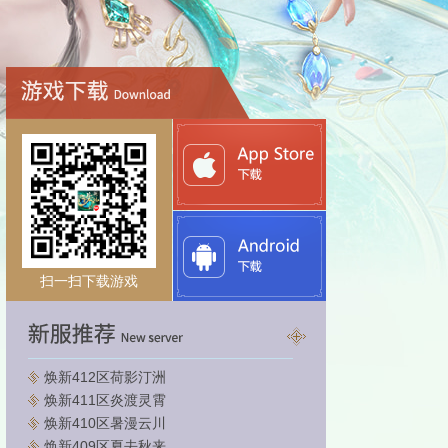
扫一扫下载游戏
焕新412区荷影汀洲
焕新411区炎渡灵霄
焕新410区暑漫云川
焕新409区夏去秋来