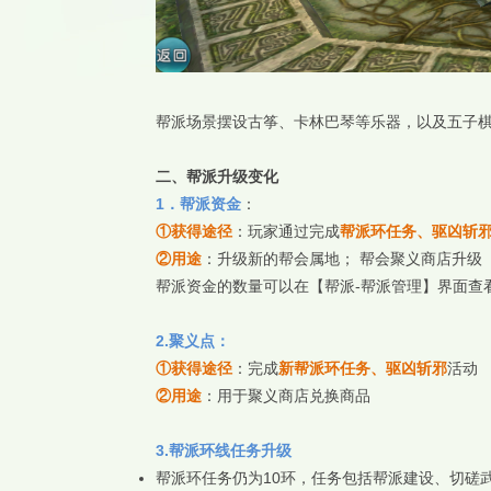
帮派场景摆设古筝、卡林巴琴等乐器，以及五子
二、
帮派升级变化
1．帮派资金
：
①获得途径
：玩家通过完成
帮派环任务、驱凶斩
②用途
：升级新的帮会属地； 帮会聚义商店升级 
帮派资金的数量可以在【帮派-帮派管理】界面查
2.聚义点：
①获得途径
：完成
新帮派环任务、驱凶斩邪
活动
②用途
：用于聚义商店兑换商品
3.帮派环线任务升级
帮派环任务仍为10环，任务包括帮派建设、切磋