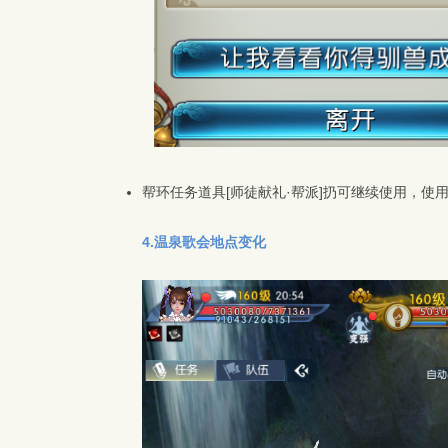
帮环任务道具[师徒献礼·帮派]扔可继续使用，使
4.温泉歌会地点变化