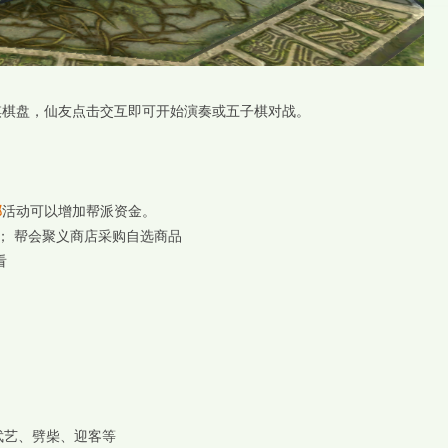
棋棋盘，仙友点击交互即可开始演奏或五子棋对战。
邪
活动可以增加帮派资金。
； 帮会聚义商店采购自选商品
看
武艺、劈柴、迎客等