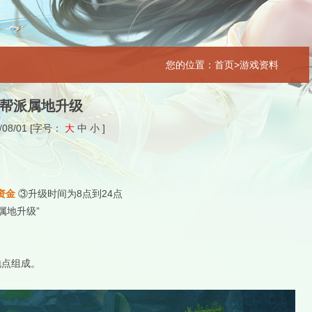
您的位置：首页>游戏资料
帮派属地升级
/08/01
[字号：
大
中
小
]
资金
③升级时间为8点到24点
属地升级”
地点组成。