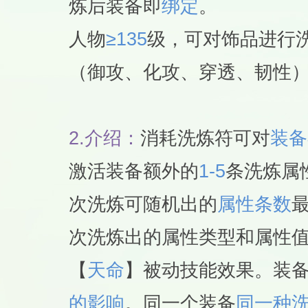
炼后装备即
绑定
。
人物
≥135
级，可对饰品进行
（御攻、化攻、穿透、韧性
2.
介绍：
消耗洗炼符可对
装备
激活装备额外的
1-5
条洗炼属
次洗炼可随机出的
属性条数
次洗炼出的属性类型和属性
【
天命
】被动技能效果。装
的影响
。同一个装备
同一种洗