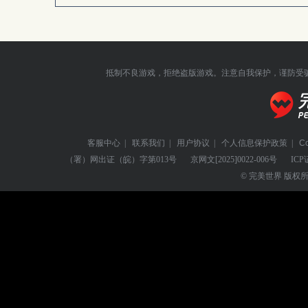
抵制不良游戏，拒绝盗版游戏。注意自我保护，谨防受
客服中心
|
联系我们
|
用户协议
|
个人信息保护政策
|
C
（署）网出证（皖）字第013号
京网文
[2025]0022-006号
ICP
© 完美世界 版权所有 Perf