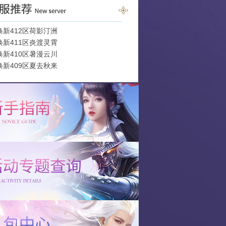
焕新412区荷影汀洲
焕新411区炎渡灵霄
焕新410区暑漫云川
焕新409区夏去秋来