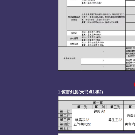
1.惊雷剑意(天书点1和2)