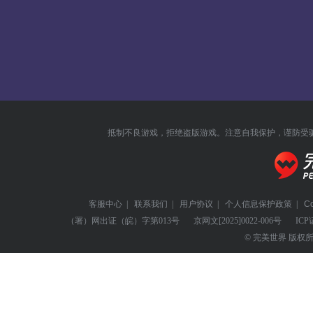
抵制不良游戏，拒绝盗版游戏。注意自我保护，谨防受
客服中心
|
联系我们
|
用户协议
|
个人信息保护政策
|
C
（署）网出证（皖）字第013号
京网文
[2025]0022-006号
ICP
© 完美世界 版权所有 Perf