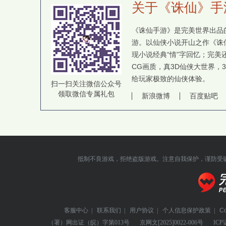
关于《诛仙》手
《诛仙手游》是完美世界出品的
游。以仙侠小说开山之作《诛
现小说经典“情”字回忆；完
CG画质，真3D仙侠大世界，
给玩家极致的仙侠体验。
扫一扫关注微信公众号
领取微信专属礼包
新浪微博
百度贴吧
抵制不良游戏，拒绝盗版游戏。注意自我保护，谨防受
客服中心
|
联系我们
|
用户协议
|
个人信息保护政策
|
C
（署）网出证（皖）字第013号
京网文
[2025]0022-006号
ICP