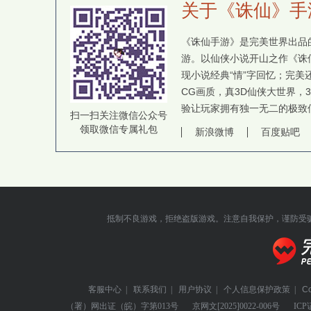
关于《诛仙》手
《诛仙手游》是完美世界出品的
游。以仙侠小说开山之作《诛
现小说经典“情”字回忆；完
CG画质，真3D仙侠大世界，
验让玩家拥有独一无二的极致
扫一扫关注微信公众号
领取微信专属礼包
新浪微博
百度贴吧
抵制不良游戏，拒绝盗版游戏。注意自我保护，谨防受
客服中心
|
联系我们
|
用户协议
|
个人信息保护政策
|
C
（署）网出证（皖）字第013号
京网文
[2025]0022-006号
ICP