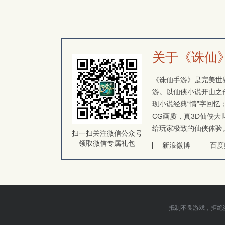
关于《诛仙
《诛仙手游》是完美世界
游。以仙侠小说开山之
现小说经典“情”字回
CG画质，真3D仙侠大
给玩家极致的仙侠体验
扫一扫关注微信公众号
领取微信专属礼包
新浪微博
百度
抵制不良游戏，拒绝