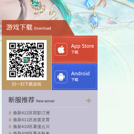
扫一扫下载游戏
焕新412区荷影汀洲
焕新411区炎渡灵霄
焕新410区暑漫云川
焕新409区夏去秋来