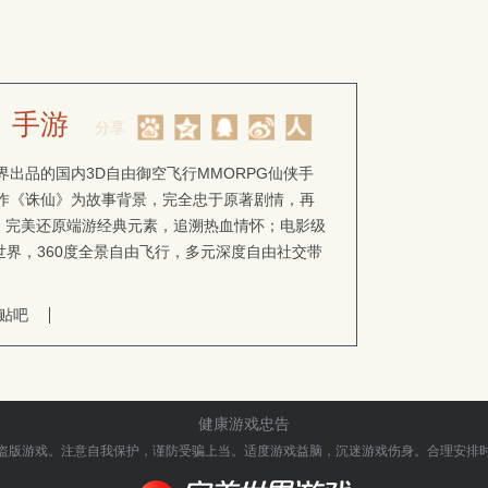
》手游
分享
出品的国内3D自由御空飞行MMORPG仙侠手
作《诛仙》为故事背景，完全忠于原著剧情，再
忆；完美还原端游经典元素，追溯热血情怀；电影级
世界，360度全景自由飞行，多元深度自由社交带
。
贴吧
健康游戏忠告
盗版游戏。注意自我保护，谨防受骗上当。
适度游戏益脑，沉迷游戏伤身。合理安排